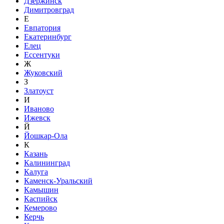
Дзержинск
Димитровград
Е
Евпатория
Екатеринбург
Елец
Ессентуки
Ж
Жуковский
З
Златоуст
И
Иваново
Ижевск
Й
Йошкар-Ола
К
Казань
Калининград
Калуга
Каменск-Уральский
Камышин
Каспийск
Кемерово
Керчь