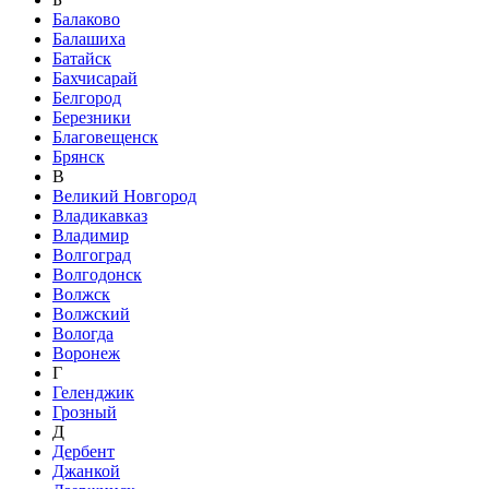
Балаково
Балашиха
Батайск
Бахчисарай
Белгород
Березники
Благовещенск
Брянск
В
Великий Новгород
Владикавказ
Владимир
Волгоград
Волгодонск
Волжск
Волжский
Вологда
Воронеж
Г
Геленджик
Грозный
Д
Дербент
Джанкой