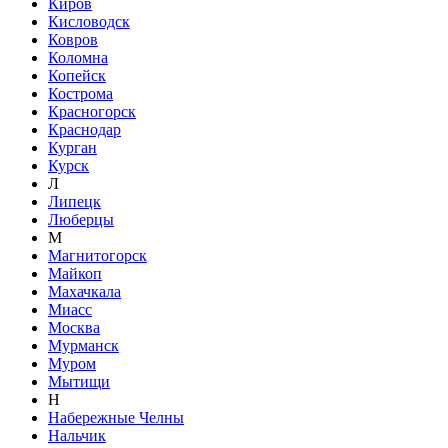
Киров
Кисловодск
Ковров
Коломна
Копейск
Кострома
Красногорск
Краснодар
Курган
Курск
Л
Липецк
Люберцы
М
Магнитогорск
Майкоп
Махачкала
Миасс
Москва
Мурманск
Муром
Мытищи
Н
Набережные Челны
Нальчик