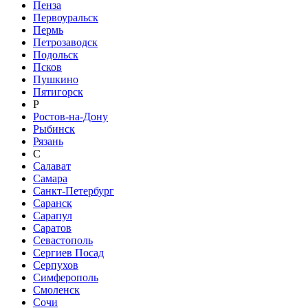
Пенза
Первоуральск
Пермь
Петрозаводск
Подольск
Псков
Пушкино
Пятигорск
Р
Ростов-на-Дону
Рыбинск
Рязань
С
Салават
Самара
Санкт-Петербург
Саранск
Сарапул
Саратов
Севастополь
Сергиев Посад
Серпухов
Симферополь
Смоленск
Сочи