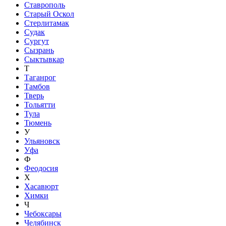
Ставрополь
Старый Оскол
Стерлитамак
Судак
Сургут
Сызрань
Сыктывкар
Т
Таганрог
Тамбов
Тверь
Тольятти
Тула
Тюмень
У
Ульяновск
Уфа
Ф
Феодосия
Х
Хасавюрт
Химки
Ч
Чебоксары
Челябинск