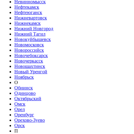
Невинномысск
Нефтекамск
Нефтеюганск
Нижневартовск
Нижнекамск
Нижний Новгород
Нижний Тагил
Новокуйбышевск
Новомосковск
Новороссийск
Новочебоксарск
Новочеркасск
Новошахтинск
Новый Уренгой
Ноябрьск
О
Обнинск
Одинцово
Октябрьский
Омск
Орел
Оренбург
Орехово-Зуево
Орск
П